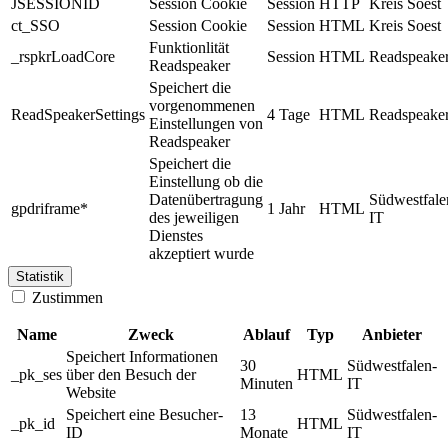
JSESSIONID
Session Cookie
Session
HTTP
Kreis Soest
ct_SSO
Session Cookie
Session
HTML
Kreis Soest
Funktionlität
_rspkrLoadCore
Session
HTML
Readspeake
Readspeaker
Speichert die
vorgenommenen
ReadSpeakerSettings
4 Tage
HTML
Readspeake
Einstellungen von
Readspeaker
Speichert die
Einstellung ob die
Datenübertragung
Südwestfale
gpdriframe*
1 Jahr
HTML
des jeweiligen
IT
Dienstes
akzeptiert wurde
Statistik
Zustimmen
Name
Zweck
Ablauf
Typ
Anbieter
Speichert Informationen
30
Südwestfalen-
_pk_ses
über den Besuch der
HTML
Minuten
IT
Website
Speichert eine Besucher-
13
Südwestfalen-
_pk_id
HTML
ID
Monate
IT