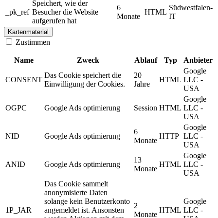
Speichert, wie der
6
Südwestfalen-
_pk_ref
Besucher die Website
HTML
Monate
IT
aufgerufen hat
Kartenmaterial
Zustimmen
Name
Zweck
Ablauf
Typ
Anbieter
Google
Das Cookie speichert die
20
CONSENT
HTML
LLC -
Einwilligung der Cookies.
Jahre
USA
Google
OGPC
Google Ads optimierung
Session
HTML
LLC -
USA
Google
6
NID
Google Ads optimierung
HTTP
LLC -
Monate
USA
Google
13
ANID
Google Ads optimierung
HTML
LLC -
Monate
USA
Das Cookie sammelt
anonymisierte Daten
solange kein Benutzerkonto
Google
2
1P_JAR
angemeldet ist. Ansonsten
HTML
LLC -
Monate