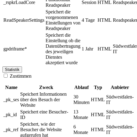
_rspkrLoadCore
Session
HTML
Readspeake
Readspeaker
Speichert die
vorgenommenen
ReadSpeakerSettings
4 Tage
HTML
Readspeake
Einstellungen von
Readspeaker
Speichert die
Einstellung ob die
Datenübertragung
Südwestfale
gpdriframe*
1 Jahr
HTML
des jeweiligen
IT
Dienstes
akzeptiert wurde
Statistik
Zustimmen
Name
Zweck
Ablauf
Typ
Anbieter
Speichert Informationen
30
Südwestfalen-
_pk_ses
über den Besuch der
HTML
Minuten
IT
Website
Speichert eine Besucher-
13
Südwestfalen-
_pk_id
HTML
ID
Monate
IT
Speichert, wie der
6
Südwestfalen-
_pk_ref
Besucher die Website
HTML
Monate
IT
aufgerufen hat