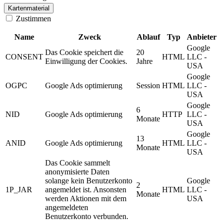
Kartenmaterial
Zustimmen
Name
Zweck
Ablauf
Typ
Anbieter
Google
Das Cookie speichert die
20
CONSENT
HTML
LLC -
Einwilligung der Cookies.
Jahre
USA
Google
OGPC
Google Ads optimierung
Session
HTML
LLC -
USA
Google
6
NID
Google Ads optimierung
HTTP
LLC -
Monate
USA
Google
13
ANID
Google Ads optimierung
HTML
LLC -
Monate
USA
Das Cookie sammelt
anonymisierte Daten
solange kein Benutzerkonto
Google
2
1P_JAR
angemeldet ist. Ansonsten
HTML
LLC -
Monate
werden Aktionen mit dem
USA
angemeldeten
Benutzerkonto verbunden.