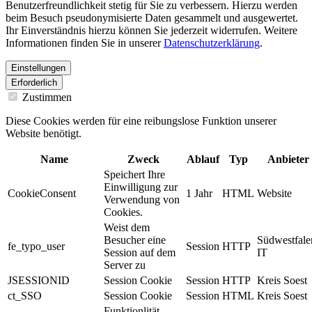
Benutzerfreundlichkeit stetig für Sie zu verbessern. Hierzu werden
beim Besuch pseudonymisierte Daten gesammelt und ausgewertet.
Ihr Einverständnis hierzu können Sie jederzeit widerrufen. Weitere
Informationen finden Sie in unserer
Datenschutzerklärung
.
Einstellungen
Erforderlich
Zustimmen
Diese Cookies werden für eine reibungslose Funktion unserer
Website benötigt.
Name
Zweck
Ablauf
Typ
Anbieter
Speichert Ihre
Einwilligung zur
CookieConsent
1 Jahr
HTML
Website
Verwendung von
Cookies.
Weist dem
Besucher eine
Südwestfale
fe_typo_user
Session
HTTP
Session auf dem
IT
Server zu
JSESSIONID
Session Cookie
Session
HTTP
Kreis Soest
ct_SSO
Session Cookie
Session
HTML
Kreis Soest
Funktionlität