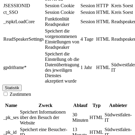
JSESSIONID
Session Cookie
Session
HTTP
Kreis Soest
ct_SSO
Session Cookie
Session
HTML
Kreis Soest
Funktionlität
_rspkrLoadCore
Session
HTML
Readspeake
Readspeaker
Speichert die
vorgenommenen
ReadSpeakerSettings
4 Tage
HTML
Readspeake
Einstellungen von
Readspeaker
Speichert die
Einstellung ob die
Datenübertragung
Südwestfale
gpdriframe*
1 Jahr
HTML
des jeweiligen
IT
Dienstes
akzeptiert wurde
Statistik
Zustimmen
Name
Zweck
Ablauf
Typ
Anbieter
Speichert Informationen
30
Südwestfalen-
_pk_ses
über den Besuch der
HTML
Minuten
IT
Website
Speichert eine Besucher-
13
Südwestfalen-
_pk_id
HTML
ID
Monate
IT