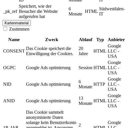
Speichert, wie der
6
Südwestfalen-
_pk_ref
Besucher die Website
HTML
Monate
IT
aufgerufen hat
Kartenmaterial
Zustimmen
Name
Zweck
Ablauf
Typ
Anbieter
Google
Das Cookie speichert die
20
CONSENT
HTML
LLC -
Einwilligung der Cookies.
Jahre
USA
Google
OGPC
Google Ads optimierung
Session
HTML
LLC -
USA
Google
6
NID
Google Ads optimierung
HTTP
LLC -
Monate
USA
Google
13
ANID
Google Ads optimierung
HTML
LLC -
Monate
USA
Das Cookie sammelt
anonymisierte Daten
solange kein Benutzerkonto
Google
2
1P_JAR
angemeldet ist. Ansonsten
HTML
LLC -